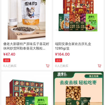
傻老大新疆特产原味瓜子葵花籽
端阳安康合家欢吉庆礼盒
休闲炒货阿勒泰葵花大颗粒
1285g/盒
178g 原味178g*3袋
¥
47.40
¥
164.00
进店
进店
0人已购买
0人已购买