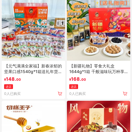
【元气满满全家福】新春浓郁的
【新疆礼物】零食大礼盒
坚果口感1540g*1箱送礼年货礼
1644g*1箱 千般滋味玩万种享
盒
受送礼首选
148.
168.
¥
00
¥
00
进店
进店
0人已购买
0人已购买