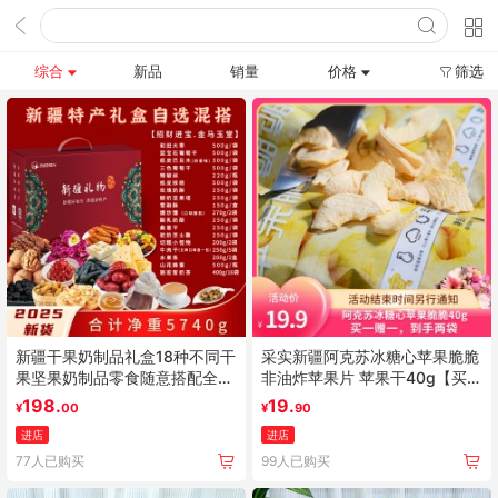
综合
新品
销量
价格
筛选
新疆干果奶制品礼盒18种不同干
采实新疆阿克苏冰糖心苹果脆脆
果坚果奶制品零食随意搭配全国
非油炸苹果片 苹果干40g【买1
包邮精美礼盒
送1，到手两袋】
198.
19.
¥
00
¥
90
进店
进店
77人已购买
99人已购买