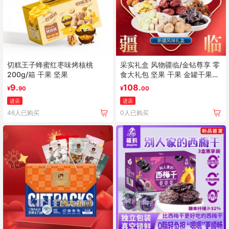
切糕王子蜂蜜红枣味烤核桃
采实礼盒 风物疆临/金钻尊享 零
200g/箱 干果 坚果
食大礼包 坚果 干果 金罐干果礼
盒
9.
108.
¥
90
¥
00
进店
进店
46人已购买
0人已购买