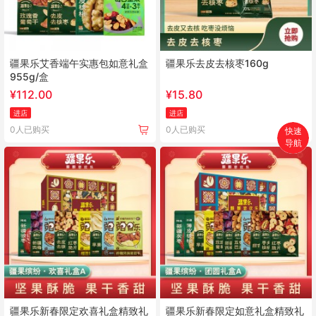
疆果乐艾香端午实惠包如意礼盒
疆果乐去皮去核枣160g
955g/盒
¥
112.00
¥
15.80
进店
进店
0人已购买
0人已购买
快速
导航
首页
搜索
分类
购物车
个人中心
疆果乐新春限定欢喜礼盒精致礼
疆果乐新春限定如意礼盒精致礼