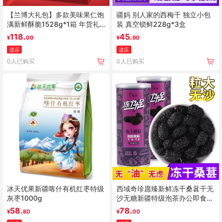
【兰博大礼包】多款美味果仁饱
疆妈 别人家的西梅干 独立小包
满新鲜酥脆1528g*1箱 年货礼
装 真空锁鲜228g*3盒
盒
118.
45.
¥
00
¥
90
进店
进店
0人已购买
0人已购买
冰天优果新疆喀什有机红枣特级
西域奇珍愿臻新鲜冻干桑葚干无
灰枣1000g
沙无糖新疆特级泡茶办公即食零
食30g/罐
58.
78.
¥
80
¥
00