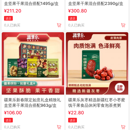
盒坚果干果混合搭配1495g/盒
盒坚果干果混合搭配2390g/盒
¥
211.20
¥
300.80
进店
进店
0人已购买
0人已购买
疆果乐新春限定如意礼盒精致礼
疆果乐灰枣精选新疆红枣小枣蜜
盒坚果干果混合搭配963g/盒
饯干果食品休闲零食泡茶煮粥
¥
106.00
¥
22.80
进店
进店
0人已购买
0人已购买