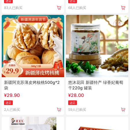
进店
进店
83人已购买
68人已购买
新疆阿克苏薄皮烤核桃500g*2
悠沐花田 新疆特产 绿香妃葡萄
袋
干220g 罐装
¥
29.90
¥
28.00
进店
进店
2人已购买
59人已购买