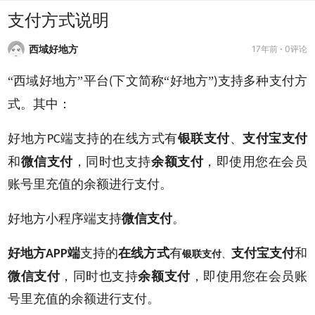
支付方式说明
西域好地方
17年前
0评论
“西域好地方”平台
下文简称“好地方”
支持多种支付方
(
)
式。其中：
好地方
端支持的在线方式有
银联支付
、
支付宝支付
PC
和
微信支付
，同时也支持
余额支付
，即使用您在会员
账号里充值的余额进行支付。
好地方小程序端支持
微信支付
。
好地方
端
支持的
在线方式
有
支付宝支付
和
APP
银联支付
、
微信支付
，同时也支持
余额支付
，即使用您在会员账
号里充值的余额进行支付。