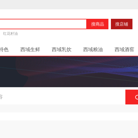
搜商品
搜店铺
红花籽油
特色
西域生鲜
西域乳饮
西域粮油
西域酒窖
扶贫助农
后台系统简单指引
商家后台系统概述
新
家后台使用帮助
西域好地方门店后台使用说明
商家入
商家入驻说明
投诉与反馈
微分销
促销
发票
管理
首页管理
促销管理
店铺指引
设置配送及
秒杀活动
红包类型
团购活动
专题管理
拍卖
优惠券
礼品卡列表
景区
交通
公路
铁路