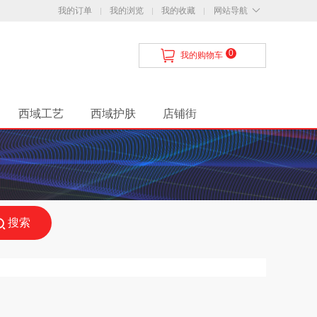
我的订单
我的浏览
我的收藏
网站导航
0
我的购物车
西域工艺
西域护肤
店铺街
手入门
商家后台使用帮助
驻流程
公告
商城公告
网店帮助分类
问题
App
站内快讯
资讯
素材库
搜索
运费模板
店铺装修
效果展示
添加商品
活动
优惠活动
超值礼包
积分商城商品
飞机
国道
省道