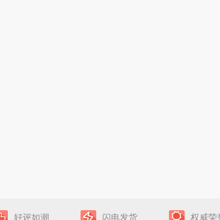
好评如潮
闪电发货
权威荣