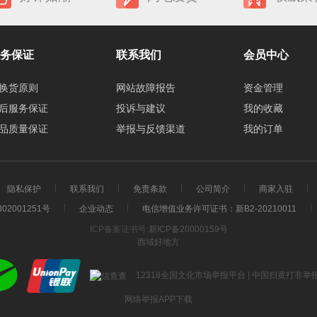
务保证
联系我们
会员中心
换货原则
网站故障报告
资金管理
后服务保证
投诉与建议
我的收藏
品质量保证
举报与反馈渠道
我的订单
隐私保护
联系我们
免责条款
公司简介
商家入驻
02001251号
企业动态
电信增值业务许可证书：新B2-20210011
ICP备案证书号:
新ICP备20000159号
西域好地方
12318全国文化市场举报平台
|
中国扫黄打非举
网络举报APP下载